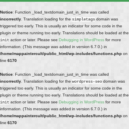
Notice
: Function _load_textdomain_just_in_time was called
incorrectly
. Translation loading for the
domain was
simpletags
triggered too early. This is usually an indicator for some code in the
plugin or theme running too early. Translations should be loaded at the
action or later. Please see
Debugging in WordPress
for more
init
information. (This message was added in version 6.7.0.) in
/home/mappaintercult/public_html/wp-includes/functions.php
on
line
6170
Notice
: Function _load_textdomain_just_in_time was called
incorrectly
. Translation loading for the
domain was
wordpress-seo
triggered too early. This is usually an indicator for some code in the
plugin or theme running too early. Translations should be loaded at the
action or later. Please see
Debugging in WordPress
for more
init
information. (This message was added in version 6.7.0.) in
/home/mappaintercult/public_html/wp-includes/functions.php
on
line
6170