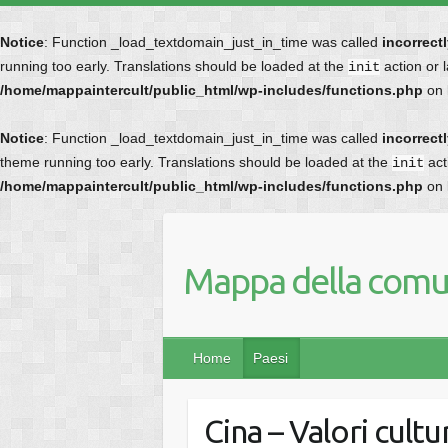
Notice
: Function _load_textdomain_just_in_time was called
incorrect
running too early. Translations should be loaded at the
action or 
init
/home/mappaintercult/public_html/wp-includes/functions.php
on 
Notice
: Function _load_textdomain_just_in_time was called
incorrect
theme running too early. Translations should be loaded at the
act
init
/home/mappaintercult/public_html/wp-includes/functions.php
on 
Mappa della comun
Home
Paesi
Cina – Valori cultur