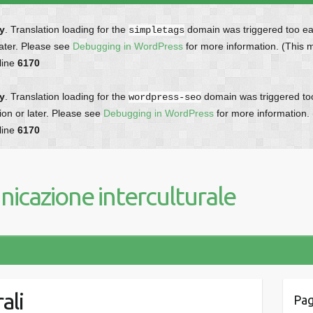
ly
. Translation loading for the
domain was triggered too earl
simpletags
later. Please see
Debugging in WordPress
for more information. (This 
line
6170
ly
. Translation loading for the
domain was triggered too 
wordpress-seo
ion or later. Please see
Debugging in WordPress
for more information.
line
6170
icazione interculturale
ali
Pag