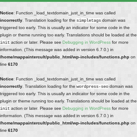
Notice
: Function _load_textdomain_just_in_time was called
incorrectly
. Translation loading for the
domain was
simpletags
triggered too early. This is usually an indicator for some code in the
plugin or theme running too early. Translations should be loaded at the
action or later. Please see
Debugging in WordPress
for more
init
information. (This message was added in version 6.7.0.) in
/home/mappaintercult/public_html/wp-includes/functions.php
on
line
6170
Notice
: Function _load_textdomain_just_in_time was called
incorrectly
. Translation loading for the
domain was
wordpress-seo
triggered too early. This is usually an indicator for some code in the
plugin or theme running too early. Translations should be loaded at the
action or later. Please see
Debugging in WordPress
for more
init
information. (This message was added in version 6.7.0.) in
/home/mappaintercult/public_html/wp-includes/functions.php
on
line
6170