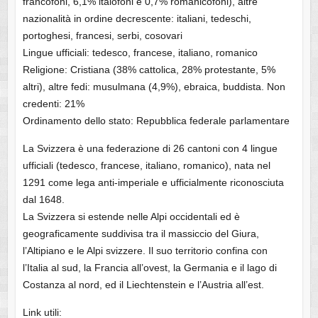
francofoni, 6,1% italofoni e 0,7% romanicofoni), altre
nazionalità in ordine decrescente: italiani, tedeschi,
portoghesi, francesi, serbi, cosovari
Lingue ufficiali: tedesco, francese, italiano, romanico
Religione: Cristiana (38% cattolica, 28% protestante, 5%
altri), altre fedi: musulmana (4,9%), ebraica, buddista. Non
credenti: 21%
Ordinamento dello stato: Repubblica federale parlamentare
La Svizzera è una federazione di 26 cantoni con 4 lingue
ufficiali (tedesco, francese, italiano, romanico), nata nel
1291 come lega anti-imperiale e ufficialmente riconosciuta
dal 1648.
La Svizzera si estende nelle Alpi occidentali ed è
geograficamente suddivisa tra il massiccio del Giura,
l’Altipiano e le Alpi svizzere. Il suo territorio confina con
l’Italia al sud, la Francia all’ovest, la Germania e il lago di
Costanza al nord, ed il Liechtenstein e l’Austria all’est.
Link utili: