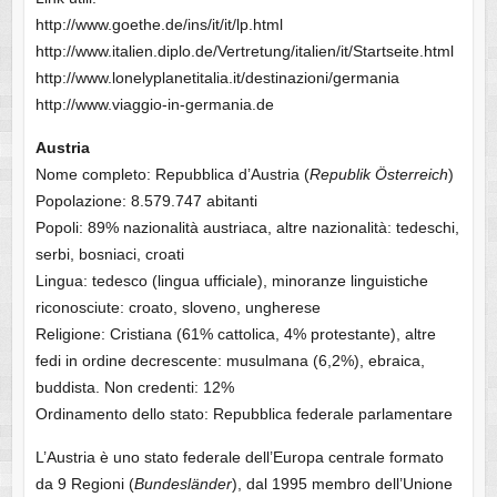
http://www.goethe.de/ins/it/it/lp.html
http://www.italien.diplo.de/Vertretung/italien/it/Startseite.html
http://www.lonelyplanetitalia.it/destinazioni/germania
http://www.viaggio-in-germania.de
Austria
Nome completo: Repubblica d’Austria (
Republik Österreich
)
Popolazione: 8.579.747 abitanti
Popoli: 89% nazionalità austriaca, altre nazionalità: tedeschi,
serbi, bosniaci, croati
Lingua: tedesco (lingua ufficiale), minoranze linguistiche
riconosciute: croato, sloveno, ungherese
Religione: Cristiana (61% cattolica, 4% protestante), altre
fedi in ordine decrescente: musulmana (6,2%), ebraica,
buddista. Non credenti: 12%
Ordinamento dello stato: Repubblica federale parlamentare
L’Austria è uno stato federale dell’Europa centrale formato
da 9 Regioni (
Bundesländer
), dal 1995 membro dell’Unione