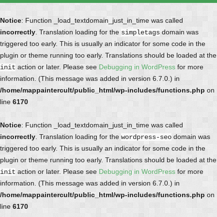
Notice
: Function _load_textdomain_just_in_time was called
incorrectly
. Translation loading for the
domain was
simpletags
triggered too early. This is usually an indicator for some code in the
plugin or theme running too early. Translations should be loaded at the
action or later. Please see
Debugging in WordPress
for more
init
information. (This message was added in version 6.7.0.) in
/home/mappaintercult/public_html/wp-includes/functions.php
on
line
6170
Notice
: Function _load_textdomain_just_in_time was called
incorrectly
. Translation loading for the
domain was
wordpress-seo
triggered too early. This is usually an indicator for some code in the
plugin or theme running too early. Translations should be loaded at the
action or later. Please see
Debugging in WordPress
for more
init
information. (This message was added in version 6.7.0.) in
/home/mappaintercult/public_html/wp-includes/functions.php
on
line
6170