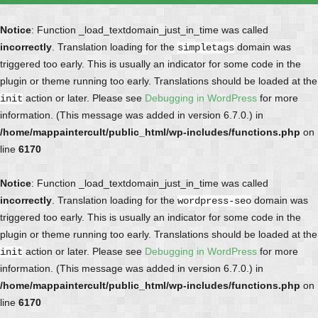
Notice
: Function _load_textdomain_just_in_time was called
incorrectly
. Translation loading for the
domain was
simpletags
triggered too early. This is usually an indicator for some code in the
plugin or theme running too early. Translations should be loaded at the
action or later. Please see
Debugging in WordPress
for more
init
information. (This message was added in version 6.7.0.) in
/home/mappaintercult/public_html/wp-includes/functions.php
on
line
6170
Notice
: Function _load_textdomain_just_in_time was called
incorrectly
. Translation loading for the
domain was
wordpress-seo
triggered too early. This is usually an indicator for some code in the
plugin or theme running too early. Translations should be loaded at the
action or later. Please see
Debugging in WordPress
for more
init
information. (This message was added in version 6.7.0.) in
/home/mappaintercult/public_html/wp-includes/functions.php
on
line
6170