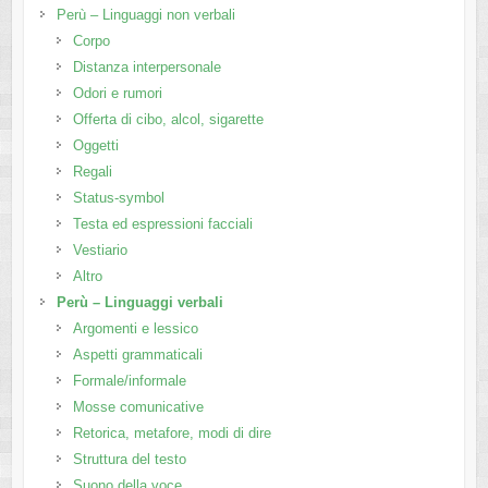
Perù – Linguaggi non verbali
Corpo
Distanza interpersonale
Odori e rumori
Offerta di cibo, alcol, sigarette
Oggetti
Regali
Status-symbol
Testa ed espressioni facciali
Vestiario
Altro
Perù – Linguaggi verbali
Argomenti e lessico
Aspetti grammaticali
Formale/informale
Mosse comunicative
Retorica, metafore, modi di dire
Struttura del testo
Suono della voce