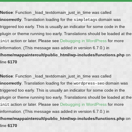
Notice
: Function _load_textdomain_just_in_time was called
incorrectly
. Translation loading for the
domain was
simpletags
triggered too early. This is usually an indicator for some code in the
plugin or theme running too early. Translations should be loaded at the
action or later. Please see
Debugging in WordPress
for more
init
information. (This message was added in version 6.7.0.) in
/home/mappaintercult/public_html/wp-includes/functions.php
on
line
6170
Notice
: Function _load_textdomain_just_in_time was called
incorrectly
. Translation loading for the
domain was
wordpress-seo
triggered too early. This is usually an indicator for some code in the
plugin or theme running too early. Translations should be loaded at the
action or later. Please see
Debugging in WordPress
for more
init
information. (This message was added in version 6.7.0.) in
/home/mappaintercult/public_html/wp-includes/functions.php
on
line
6170