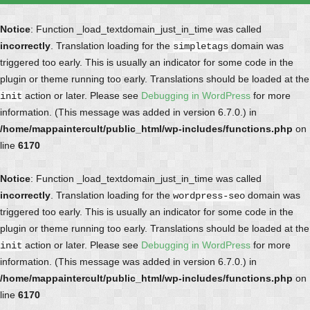
Notice
: Function _load_textdomain_just_in_time was called
incorrectly
. Translation loading for the
domain was
simpletags
triggered too early. This is usually an indicator for some code in the
plugin or theme running too early. Translations should be loaded at the
action or later. Please see
Debugging in WordPress
for more
init
information. (This message was added in version 6.7.0.) in
/home/mappaintercult/public_html/wp-includes/functions.php
on
line
6170
Notice
: Function _load_textdomain_just_in_time was called
incorrectly
. Translation loading for the
domain was
wordpress-seo
triggered too early. This is usually an indicator for some code in the
plugin or theme running too early. Translations should be loaded at the
action or later. Please see
Debugging in WordPress
for more
init
information. (This message was added in version 6.7.0.) in
/home/mappaintercult/public_html/wp-includes/functions.php
on
line
6170