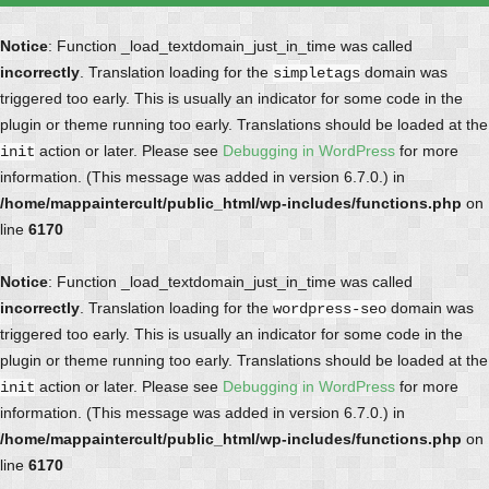
Notice
: Function _load_textdomain_just_in_time was called
incorrectly
. Translation loading for the
domain was
simpletags
triggered too early. This is usually an indicator for some code in the
plugin or theme running too early. Translations should be loaded at the
action or later. Please see
Debugging in WordPress
for more
init
information. (This message was added in version 6.7.0.) in
/home/mappaintercult/public_html/wp-includes/functions.php
on
line
6170
Notice
: Function _load_textdomain_just_in_time was called
incorrectly
. Translation loading for the
domain was
wordpress-seo
triggered too early. This is usually an indicator for some code in the
plugin or theme running too early. Translations should be loaded at the
action or later. Please see
Debugging in WordPress
for more
init
information. (This message was added in version 6.7.0.) in
/home/mappaintercult/public_html/wp-includes/functions.php
on
line
6170