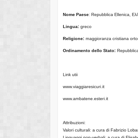
Nome Paese
: Repubblica Ellenica, Ελ
Lingua:
greco
Religione:
maggioranza cristiana ort
Ordinamento dello Stato:
Repubblic
Link utii
www.viaggiaresicuri.it
www.ambatene.esteri.it
Attribuzioni:
Valori culturali: a cura di Fabrizio Lob
Linguaggi non-verbali: a cura di Elisa