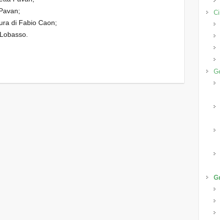
 Pavan;
Ci
cura di Fabio Caon;
o Lobasso.
Ge
G