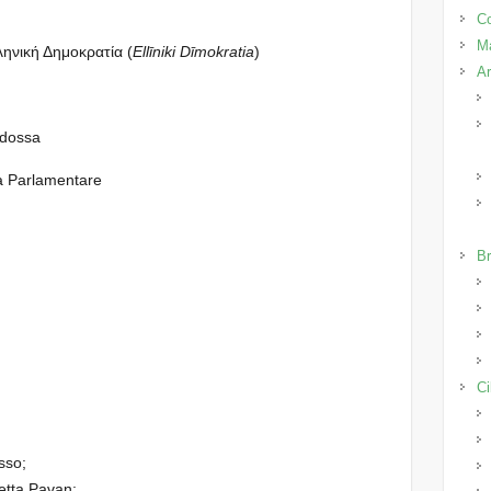
Co
M
ληνική Δημοκρατία (
Ellīniki Dīmokratia
)
Ar
odossa
a Parlamentare
Br
Ci
asso;
betta Pavan;