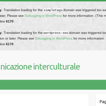
ly
. Translation loading for the
domain was triggered too earl
simpletags
later. Please see
Debugging in WordPress
for more information. (This 
line
6170
ly
. Translation loading for the
domain was triggered too 
wordpress-seo
ion or later. Please see
Debugging in WordPress
for more information.
line
6170
icazione interculturale
Pag