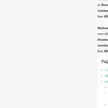
in
/ho
conten
line
40
Notic
non-ob
/home
conten
line
40
Pag
Co
M
Ar