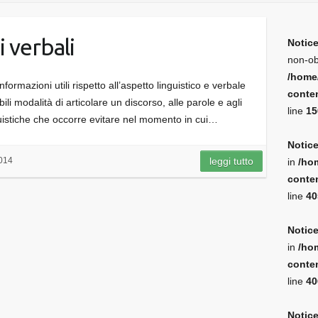
i verbali
Notic
non-ob
/home
formazioni utili rispetto all’aspetto linguistico e verbale
conten
li modalità di articolare un discorso, alle parole e agli
line
15
nguistiche che occorre evitare nel momento in cui…
Notic
014
leggi tutto
in
/ho
conten
line
40
Notic
in
/ho
conten
line
40
Notic