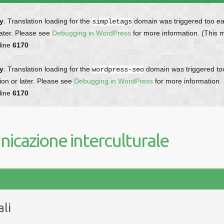
ly
. Translation loading for the
domain was triggered too earl
simpletags
later. Please see
Debugging in WordPress
for more information. (This 
line
6170
ly
. Translation loading for the
domain was triggered too 
wordpress-seo
ion or later. Please see
Debugging in WordPress
for more information.
line
6170
icazione interculturale
ali