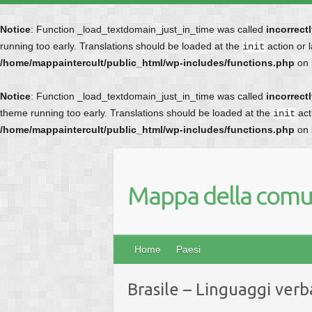
Notice
: Function _load_textdomain_just_in_time was called
incorrect
running too early. Translations should be loaded at the
action or 
init
/home/mappaintercult/public_html/wp-includes/functions.php
on 
Notice
: Function _load_textdomain_just_in_time was called
incorrect
theme running too early. Translations should be loaded at the
act
init
/home/mappaintercult/public_html/wp-includes/functions.php
on 
Mappa della comun
Home
Paesi
Brasile – Linguaggi verb