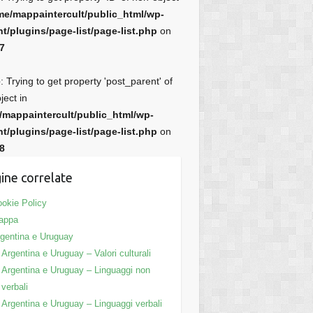
me/mappaintercult/public_html/wp-
t/plugins/page-list/page-list.php
on
7
e
: Trying to get property 'post_parent' of
ject in
/mappaintercult/public_html/wp-
t/plugins/page-list/page-list.php
on
8
ine correlate
okie Policy
appa
gentina e Uruguay
Argentina e Uruguay – Valori culturali
Argentina e Uruguay – Linguaggi non
verbali
Argentina e Uruguay – Linguaggi verbali