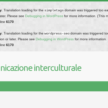
ly
. Translation loading for the
domain was triggered too earl
simpletags
later. Please see
Debugging in WordPress
for more information. (This 
line
6170
ly
. Translation loading for the
domain was triggered too 
wordpress-seo
ion or later. Please see
Debugging in WordPress
for more information.
line
6170
icazione interculturale