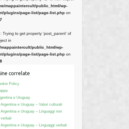
me/mappaintercult/public_html/wp-
t/plugins/page-list/page-list.php
on
7
e
: Trying to get property 'post_parent' of
ject in
/mappaintercult/public_html/wp-
t/plugins/page-list/page-list.php
on
8
ine correlate
okie Policy
appa
gentina e Uruguay
Argentina e Uruguay – Valori culturali
Argentina e Uruguay – Linguaggi non
verbali
Argentina e Uruguay – Linguaggi verbali