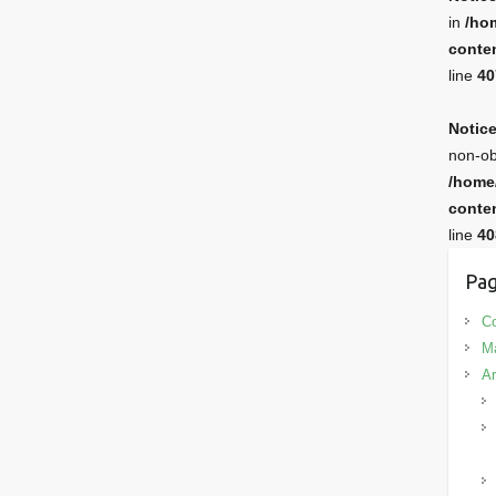
in
/ho
conten
line
40
Notic
non-ob
/home
conten
line
40
Pag
Co
M
Ar