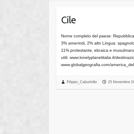
Cile
Nome completo del paese: Repubblica d
3% amerindi, 2% altri Lingua: spagnolo 
11% protestante, ebraica e musulmana
utili: www.lonelyplanetitalia.it/destinaz
www.globalgeografia.com/america_de
Filippo_Caburlotto
25 Novembre 2