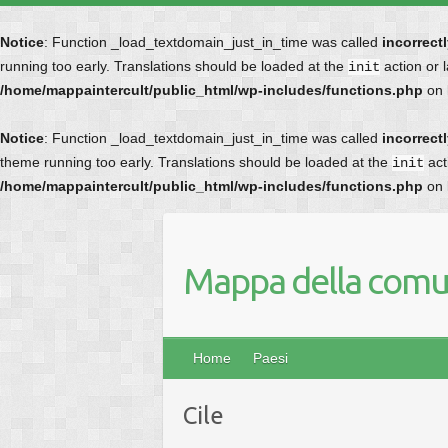
Notice
: Function _load_textdomain_just_in_time was called
incorrect
running too early. Translations should be loaded at the
action or 
init
/home/mappaintercult/public_html/wp-includes/functions.php
on 
Notice
: Function _load_textdomain_just_in_time was called
incorrect
theme running too early. Translations should be loaded at the
act
init
/home/mappaintercult/public_html/wp-includes/functions.php
on 
Mappa della comun
Home
Paesi
Cile