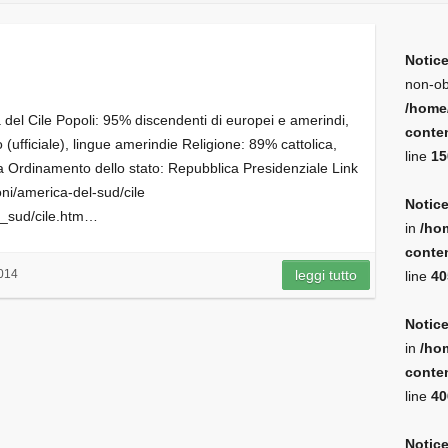
Notic
non-ob
/home
el Cile Popoli: 95% discendenti di europei e amerindi,
conten
(ufficiale), lingue amerindie Religione: 89% cattolica,
line
15
 Ordinamento dello stato: Repubblica Presidenziale Link
ioni/america-del-sud/cile
Notic
l_sud/cile.htm…
in
/ho
conten
014
leggi tutto
line
40
Notic
in
/ho
conten
line
40
Notic