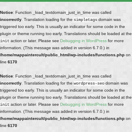
Notice
: Function _load_textdomain_just_in_time was called
incorrectly
. Translation loading for the
domain was
simpletags
triggered too early. This is usually an indicator for some code in the
plugin or theme running too early. Translations should be loaded at the
action or later. Please see
Debugging in WordPress
for more
init
information. (This message was added in version 6.7.0.) in
/home/mappaintercult/public_html/wp-includes/functions.php
on
line
6170
Notice
: Function _load_textdomain_just_in_time was called
incorrectly
. Translation loading for the
domain was
wordpress-seo
triggered too early. This is usually an indicator for some code in the
plugin or theme running too early. Translations should be loaded at the
action or later. Please see
Debugging in WordPress
for more
init
information. (This message was added in version 6.7.0.) in
/home/mappaintercult/public_html/wp-includes/functions.php
on
line
6170