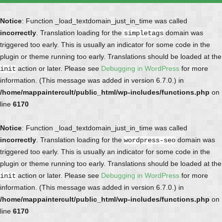
Notice
: Function _load_textdomain_just_in_time was called
incorrectly
. Translation loading for the
domain was
simpletags
triggered too early. This is usually an indicator for some code in the
plugin or theme running too early. Translations should be loaded at the
action or later. Please see
Debugging in WordPress
for more
init
information. (This message was added in version 6.7.0.) in
/home/mappaintercult/public_html/wp-includes/functions.php
on
line
6170
Notice
: Function _load_textdomain_just_in_time was called
incorrectly
. Translation loading for the
domain was
wordpress-seo
triggered too early. This is usually an indicator for some code in the
plugin or theme running too early. Translations should be loaded at the
action or later. Please see
Debugging in WordPress
for more
init
information. (This message was added in version 6.7.0.) in
/home/mappaintercult/public_html/wp-includes/functions.php
on
line
6170