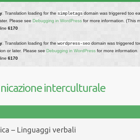
ly
. Translation loading for the
domain was triggered too earl
simpletags
later. Please see
Debugging in WordPress
for more information. (This 
line
6170
ly
. Translation loading for the
domain was triggered too 
wordpress-seo
ion or later. Please see
Debugging in WordPress
for more information.
line
6170
icazione interculturale
ica – Linguaggi verbali