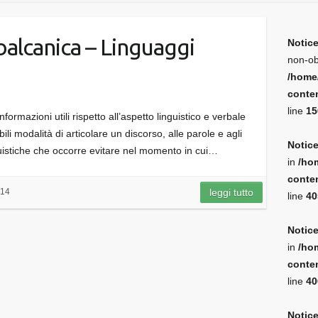
balcanica – Linguaggi
Notic
non-ob
/home
conten
line
15
formazioni utili rispetto all’aspetto linguistico e verbale
li modalità di articolare un discorso, alle parole e agli
Notic
nguistiche che occorre evitare nel momento in cui…
in
/ho
conten
014
leggi tutto
line
40
Notic
in
/ho
conten
line
40
Notic