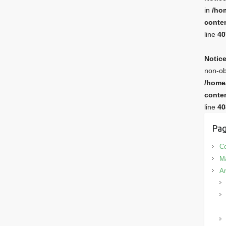
in
/ho
conten
line
40
Notic
non-ob
/home
conten
line
40
Pag
Co
M
Ar