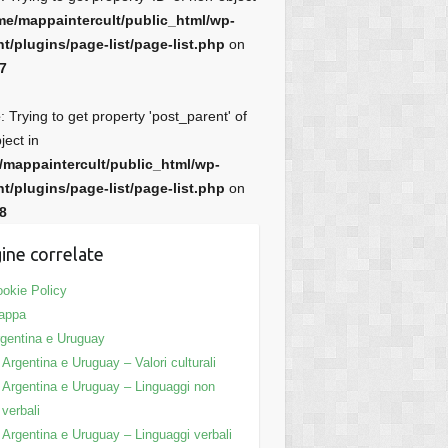
me/mappaintercult/public_html/wp-
t/plugins/page-list/page-list.php
on
7
e
: Trying to get property 'post_parent' of
ject in
/mappaintercult/public_html/wp-
t/plugins/page-list/page-list.php
on
8
ine correlate
okie Policy
appa
gentina e Uruguay
Argentina e Uruguay – Valori culturali
Argentina e Uruguay – Linguaggi non
verbali
Argentina e Uruguay – Linguaggi verbali