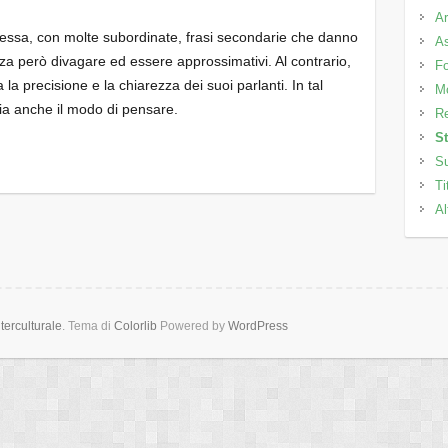
Ar
lessa, con molte subordinate, frasi secondarie che danno
As
a però divagare ed essere approssimativi. Al contrario,
Fo
 la precisione e la chiarezza dei suoi parlanti. In tal
M
hia anche il modo di pensare.
Re
St
Su
Ti
Al
erculturale
. Tema di
Colorlib
Powered by
WordPress