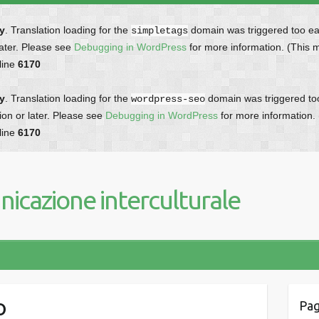
ly
. Translation loading for the
domain was triggered too earl
simpletags
later. Please see
Debugging in WordPress
for more information. (This 
line
6170
ly
. Translation loading for the
domain was triggered too 
wordpress-seo
ion or later. Please see
Debugging in WordPress
for more information.
line
6170
icazione interculturale
o
Pag