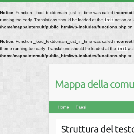
Notice
: Function _load_textdomain_just_in_time was called
incorrect
running too early. Translations should be loaded at the
action or 
init
/home/mappaintercult/public_html/wp-includes/functions.php
on 
Notice
: Function _load_textdomain_just_in_time was called
incorrect
theme running too early. Translations should be loaded at the
act
init
/home/mappaintercult/public_html/wp-includes/functions.php
on 
Mappa della comun
Home
Paesi
Struttura del test