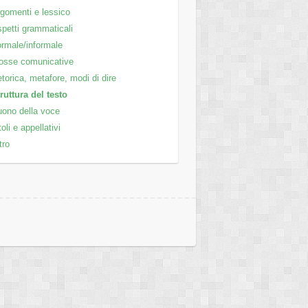
gomenti e lessico
petti grammaticali
rmale/informale
osse comunicative
torica, metafore, modi di dire
ruttura del testo
ono della voce
toli e appellativi
tro