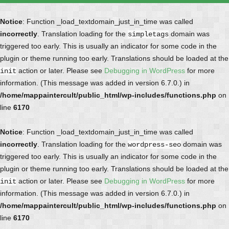
Notice
: Function _load_textdomain_just_in_time was called
incorrectly
. Translation loading for the
domain was
simpletags
triggered too early. This is usually an indicator for some code in the
plugin or theme running too early. Translations should be loaded at the
action or later. Please see
Debugging in WordPress
for more
init
information. (This message was added in version 6.7.0.) in
/home/mappaintercult/public_html/wp-includes/functions.php
on
line
6170
Notice
: Function _load_textdomain_just_in_time was called
incorrectly
. Translation loading for the
domain was
wordpress-seo
triggered too early. This is usually an indicator for some code in the
plugin or theme running too early. Translations should be loaded at the
action or later. Please see
Debugging in WordPress
for more
init
information. (This message was added in version 6.7.0.) in
/home/mappaintercult/public_html/wp-includes/functions.php
on
line
6170