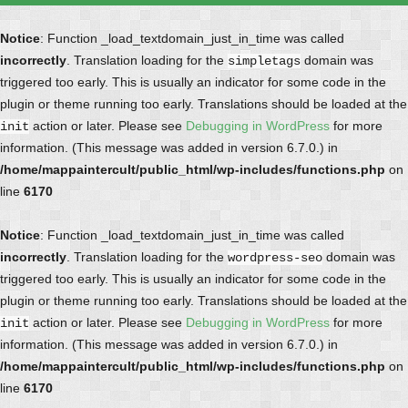
Notice
: Function _load_textdomain_just_in_time was called
incorrectly
. Translation loading for the
domain was
simpletags
triggered too early. This is usually an indicator for some code in the
plugin or theme running too early. Translations should be loaded at the
action or later. Please see
Debugging in WordPress
for more
init
information. (This message was added in version 6.7.0.) in
/home/mappaintercult/public_html/wp-includes/functions.php
on
line
6170
Notice
: Function _load_textdomain_just_in_time was called
incorrectly
. Translation loading for the
domain was
wordpress-seo
triggered too early. This is usually an indicator for some code in the
plugin or theme running too early. Translations should be loaded at the
action or later. Please see
Debugging in WordPress
for more
init
information. (This message was added in version 6.7.0.) in
/home/mappaintercult/public_html/wp-includes/functions.php
on
line
6170