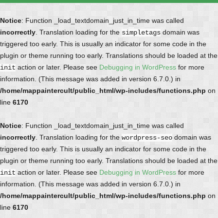
Notice
: Function _load_textdomain_just_in_time was called
incorrectly
. Translation loading for the
domain was
simpletags
triggered too early. This is usually an indicator for some code in the
plugin or theme running too early. Translations should be loaded at the
action or later. Please see
Debugging in WordPress
for more
init
information. (This message was added in version 6.7.0.) in
/home/mappaintercult/public_html/wp-includes/functions.php
on
line
6170
Notice
: Function _load_textdomain_just_in_time was called
incorrectly
. Translation loading for the
domain was
wordpress-seo
triggered too early. This is usually an indicator for some code in the
plugin or theme running too early. Translations should be loaded at the
action or later. Please see
Debugging in WordPress
for more
init
information. (This message was added in version 6.7.0.) in
/home/mappaintercult/public_html/wp-includes/functions.php
on
line
6170