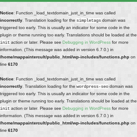
Notice
: Function _load_textdomain_just_in_time was called
incorrectly
. Translation loading for the
domain was
simpletags
triggered too early. This is usually an indicator for some code in the
plugin or theme running too early. Translations should be loaded at the
action or later. Please see
Debugging in WordPress
for more
init
information. (This message was added in version 6.7.0.) in
/home/mappaintercult/public_html/wp-includes/functions.php
on
line
6170
Notice
: Function _load_textdomain_just_in_time was called
incorrectly
. Translation loading for the
domain was
wordpress-seo
triggered too early. This is usually an indicator for some code in the
plugin or theme running too early. Translations should be loaded at the
action or later. Please see
Debugging in WordPress
for more
init
information. (This message was added in version 6.7.0.) in
/home/mappaintercult/public_html/wp-includes/functions.php
on
line
6170