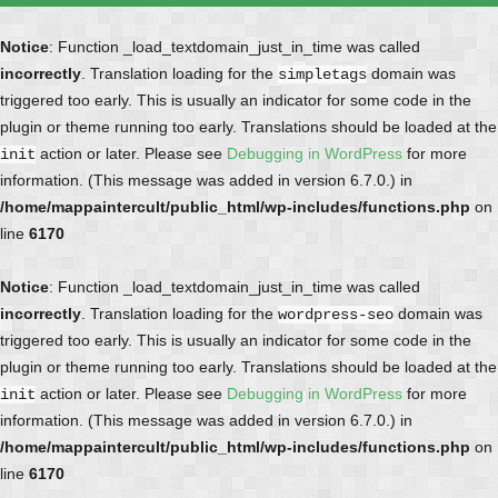
Notice
: Function _load_textdomain_just_in_time was called
incorrectly
. Translation loading for the
domain was
simpletags
triggered too early. This is usually an indicator for some code in the
plugin or theme running too early. Translations should be loaded at the
action or later. Please see
Debugging in WordPress
for more
init
information. (This message was added in version 6.7.0.) in
/home/mappaintercult/public_html/wp-includes/functions.php
on
line
6170
Notice
: Function _load_textdomain_just_in_time was called
incorrectly
. Translation loading for the
domain was
wordpress-seo
triggered too early. This is usually an indicator for some code in the
plugin or theme running too early. Translations should be loaded at the
action or later. Please see
Debugging in WordPress
for more
init
information. (This message was added in version 6.7.0.) in
/home/mappaintercult/public_html/wp-includes/functions.php
on
line
6170