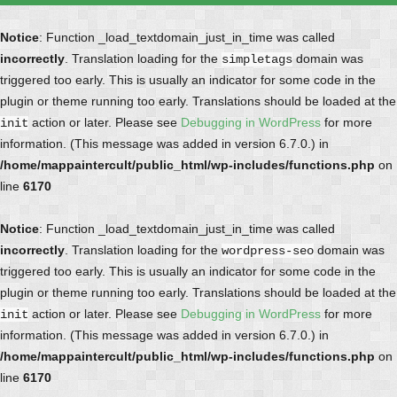
Notice
: Function _load_textdomain_just_in_time was called
incorrectly
. Translation loading for the
domain was
simpletags
triggered too early. This is usually an indicator for some code in the
plugin or theme running too early. Translations should be loaded at the
action or later. Please see
Debugging in WordPress
for more
init
information. (This message was added in version 6.7.0.) in
/home/mappaintercult/public_html/wp-includes/functions.php
on
line
6170
Notice
: Function _load_textdomain_just_in_time was called
incorrectly
. Translation loading for the
domain was
wordpress-seo
triggered too early. This is usually an indicator for some code in the
plugin or theme running too early. Translations should be loaded at the
action or later. Please see
Debugging in WordPress
for more
init
information. (This message was added in version 6.7.0.) in
/home/mappaintercult/public_html/wp-includes/functions.php
on
line
6170