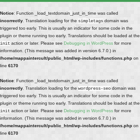
Notice
: Function _load_textdomain_just_in_time was called
incorrectly
. Translation loading for the
domain was
simpletags
triggered too early. This is usually an indicator for some code in the
plugin or theme running too early. Translations should be loaded at the
action or later. Please see
Debugging in WordPress
for more
init
information. (This message was added in version 6.7.0.) in
/home/mappaintercult/public_html/wp-includes/functions.php
on
line
6170
Notice
: Function _load_textdomain_just_in_time was called
incorrectly
. Translation loading for the
domain was
wordpress-seo
triggered too early. This is usually an indicator for some code in the
plugin or theme running too early. Translations should be loaded at the
action or later. Please see
Debugging in WordPress
for more
init
information. (This message was added in version 6.7.0.) in
/home/mappaintercult/public_html/wp-includes/functions.php
on
line
6170