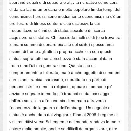
sport individuali e di squadra o attività ricreative come corsi
di danza latino-americana è molto popolare fin dai tempi del
comunismo. I prezzi sono mediamente economici, ma c’è un
proliferare di fitness center e club esclusivi, la cui
frequentazione è indice di status sociale o di ricerca
acquisizione di status. Chi possiede molti soldi (o si trova tra
le mani somme di denaro più alte del solito) spesso ama
esibire di fronte agli altri la propria ricchezza con questi
status, soprattutto se la ricchezza è stata accumulata in
fretta e nell’ultima generazione. Questo tipo di
comportamento è tollerato, ma è anche oggetto di commenti
sprezzanti, rabbia, sarcasmo, soprattutto da parte di
persone istruite o molto religiose, oppure di persone più
anziane segnate in modo più traumatico dal passaggio
dall’era socialista all’economia di mercato attraverso
l’esperienza della guerra e dell’embargo. Un segnale di
status è anche dato dal viaggiare. Fino al 2008 il regime di
visti restrittivi verso Schengen e nel mondo rendeva le mete
estere molto ambite, anche se difficili da organizzare, oltre