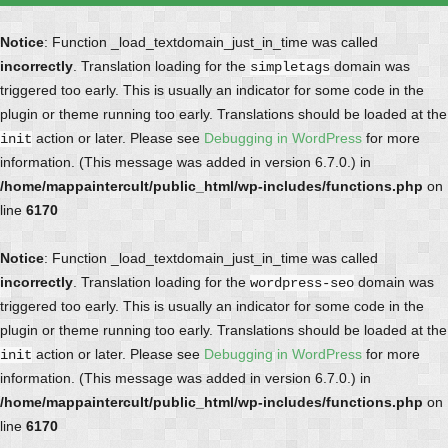
Notice
: Function _load_textdomain_just_in_time was called
incorrectly
. Translation loading for the
domain was
simpletags
triggered too early. This is usually an indicator for some code in the
plugin or theme running too early. Translations should be loaded at the
action or later. Please see
Debugging in WordPress
for more
init
information. (This message was added in version 6.7.0.) in
/home/mappaintercult/public_html/wp-includes/functions.php
on
line
6170
Notice
: Function _load_textdomain_just_in_time was called
incorrectly
. Translation loading for the
domain was
wordpress-seo
triggered too early. This is usually an indicator for some code in the
plugin or theme running too early. Translations should be loaded at the
action or later. Please see
Debugging in WordPress
for more
init
information. (This message was added in version 6.7.0.) in
/home/mappaintercult/public_html/wp-includes/functions.php
on
line
6170