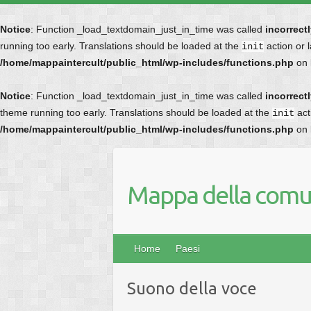
Notice
: Function _load_textdomain_just_in_time was called
incorrect
running too early. Translations should be loaded at the
action or 
init
/home/mappaintercult/public_html/wp-includes/functions.php
on 
Notice
: Function _load_textdomain_just_in_time was called
incorrect
theme running too early. Translations should be loaded at the
act
init
/home/mappaintercult/public_html/wp-includes/functions.php
on 
Mappa della comun
Home
Paesi
Suono della voce