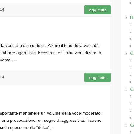
014
leggi tutto
Br
della voce è basso e dolce. Alzare il tono della voce dà
embrare aggressivi. Eccetto che in situazioni di stretta
Ci
cemente,…
014
leggi tutto
Ci
importante mantenere un volume della voce moderato,
e una provocazione, un segno di aggressività. Il suono
Ge
isulta spesso molto “dolce”,…