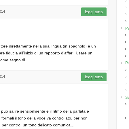
014
leggi tutto
P
utore direttamente nella sua lingua (in spagnolo) è un
re fiducia all’inizio di un rapporto d’affari. Usare un
o come segno di…
R
014
leggi tutto
Se
me può salire sensibilmente e il ritmo della parlata è
 formali il tono della voce va controllato, per non
; per contro, un tono delicato comunica…