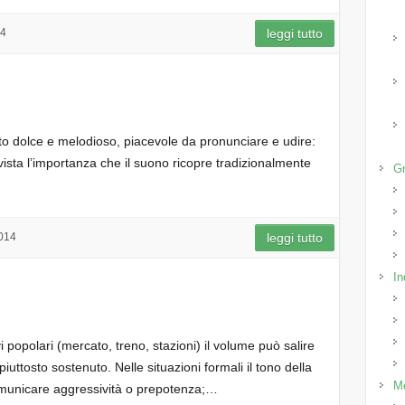
14
leggi tutto
o dolce e melodioso, piacevole da pronunciare e udire:
ista l’importanza che il suono ricopre tradizionalmente
Gr
014
leggi tutto
In
tivi popolari (mercato, treno, stazioni) il volume può salire
piuttosto sostenuto. Nelle situazioni formali il tono della
M
omunicare aggressività o prepotenza;…