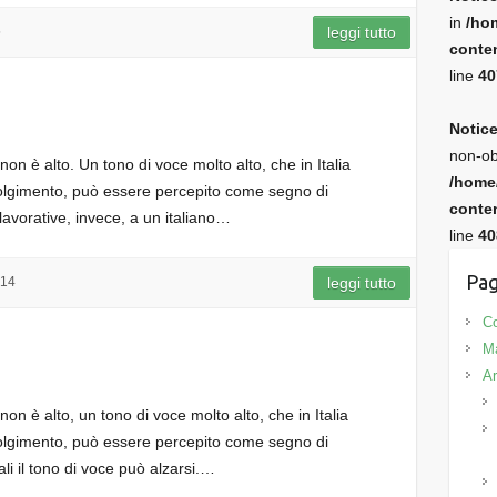
in
/ho
5
leggi tutto
conten
line
40
Notic
non-ob
on è alto. Un tono di voce molto alto, che in Italia
/home
olgimento, può essere percepito come segno di
conten
i lavorative, invece, a un italiano…
line
40
Pag
014
leggi tutto
Co
M
Ar
on è alto, un tono di voce molto alto, che in Italia
olgimento, può essere percepito come segno di
ali il tono di voce può alzarsi.…