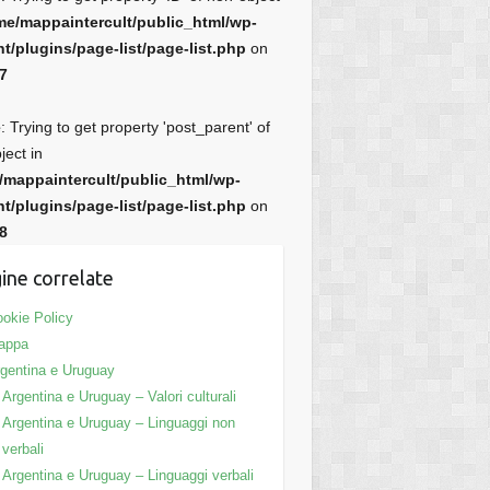
me/mappaintercult/public_html/wp-
t/plugins/page-list/page-list.php
on
7
e
: Trying to get property 'post_parent' of
ject in
/mappaintercult/public_html/wp-
t/plugins/page-list/page-list.php
on
8
ine correlate
okie Policy
appa
gentina e Uruguay
Argentina e Uruguay – Valori culturali
Argentina e Uruguay – Linguaggi non
verbali
Argentina e Uruguay – Linguaggi verbali