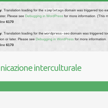
ly
. Translation loading for the
domain was triggered too earl
simpletags
later. Please see
Debugging in WordPress
for more information. (This 
line
6170
ly
. Translation loading for the
domain was triggered too 
wordpress-seo
ion or later. Please see
Debugging in WordPress
for more information.
line
6170
icazione interculturale