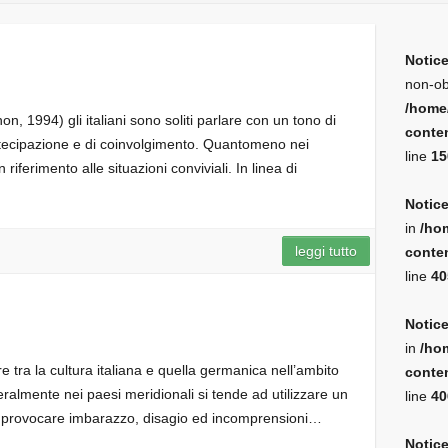
Notic
non-ob
/home
n, 1994) gli italiani sono soliti parlare con un tono di
conten
rtecipazione e di coinvolgimento. Quantomeno nei
line
15
 riferimento alle situazioni conviviali. In linea di
Notic
in
/ho
leggi tutto
conten
line
40
Notic
in
/ho
e tra la cultura italiana e quella germanica nell’ambito
conten
ralmente nei paesi meridionali si tende ad utilizzare un
line
40
ò provocare imbarazzo, disagio ed incomprensioni…
Notic