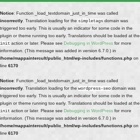
Notice
: Function _load_textdomain_just_in_time was called
incorrectly
. Translation loading for the
domain was
simpletags
triggered too early. This is usually an indicator for some code in the
plugin or theme running too early. Translations should be loaded at the
action or later. Please see
Debugging in WordPress
for more
init
information. (This message was added in version 6.7.0.) in
/home/mappaintercult/public_html/wp-includes/functions.php
on
line
6170
Notice
: Function _load_textdomain_just_in_time was called
incorrectly
. Translation loading for the
domain was
wordpress-seo
triggered too early. This is usually an indicator for some code in the
plugin or theme running too early. Translations should be loaded at the
action or later. Please see
Debugging in WordPress
for more
init
information. (This message was added in version 6.7.0.) in
/home/mappaintercult/public_html/wp-includes/functions.php
on
line
6170