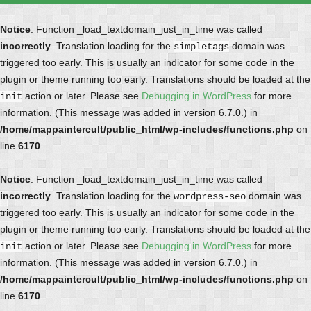
Notice
: Function _load_textdomain_just_in_time was called
incorrectly
. Translation loading for the
domain was
simpletags
triggered too early. This is usually an indicator for some code in the
plugin or theme running too early. Translations should be loaded at the
action or later. Please see
Debugging in WordPress
for more
init
information. (This message was added in version 6.7.0.) in
/home/mappaintercult/public_html/wp-includes/functions.php
on
line
6170
Notice
: Function _load_textdomain_just_in_time was called
incorrectly
. Translation loading for the
domain was
wordpress-seo
triggered too early. This is usually an indicator for some code in the
plugin or theme running too early. Translations should be loaded at the
action or later. Please see
Debugging in WordPress
for more
init
information. (This message was added in version 6.7.0.) in
/home/mappaintercult/public_html/wp-includes/functions.php
on
line
6170