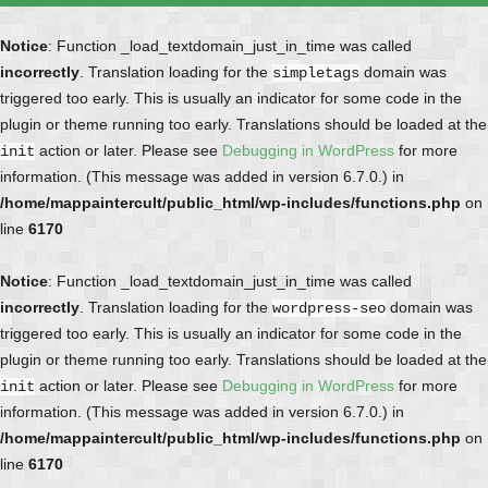
Notice
: Function _load_textdomain_just_in_time was called
incorrectly
. Translation loading for the
domain was
simpletags
triggered too early. This is usually an indicator for some code in the
plugin or theme running too early. Translations should be loaded at the
action or later. Please see
Debugging in WordPress
for more
init
information. (This message was added in version 6.7.0.) in
/home/mappaintercult/public_html/wp-includes/functions.php
on
line
6170
Notice
: Function _load_textdomain_just_in_time was called
incorrectly
. Translation loading for the
domain was
wordpress-seo
triggered too early. This is usually an indicator for some code in the
plugin or theme running too early. Translations should be loaded at the
action or later. Please see
Debugging in WordPress
for more
init
information. (This message was added in version 6.7.0.) in
/home/mappaintercult/public_html/wp-includes/functions.php
on
line
6170