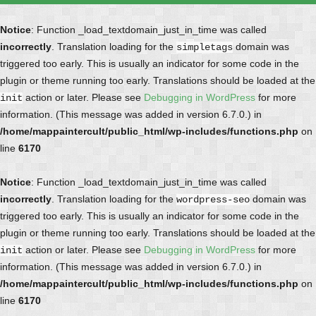
Notice
: Function _load_textdomain_just_in_time was called
incorrectly
. Translation loading for the
domain was
simpletags
triggered too early. This is usually an indicator for some code in the
plugin or theme running too early. Translations should be loaded at the
action or later. Please see
Debugging in WordPress
for more
init
information. (This message was added in version 6.7.0.) in
/home/mappaintercult/public_html/wp-includes/functions.php
on
line
6170
Notice
: Function _load_textdomain_just_in_time was called
incorrectly
. Translation loading for the
domain was
wordpress-seo
triggered too early. This is usually an indicator for some code in the
plugin or theme running too early. Translations should be loaded at the
action or later. Please see
Debugging in WordPress
for more
init
information. (This message was added in version 6.7.0.) in
/home/mappaintercult/public_html/wp-includes/functions.php
on
line
6170