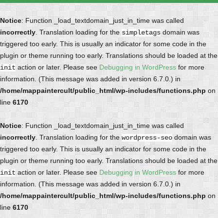
Notice
: Function _load_textdomain_just_in_time was called
incorrectly
. Translation loading for the
domain was
simpletags
triggered too early. This is usually an indicator for some code in the
plugin or theme running too early. Translations should be loaded at the
action or later. Please see
Debugging in WordPress
for more
init
information. (This message was added in version 6.7.0.) in
/home/mappaintercult/public_html/wp-includes/functions.php
on
line
6170
Notice
: Function _load_textdomain_just_in_time was called
incorrectly
. Translation loading for the
domain was
wordpress-seo
triggered too early. This is usually an indicator for some code in the
plugin or theme running too early. Translations should be loaded at the
action or later. Please see
Debugging in WordPress
for more
init
information. (This message was added in version 6.7.0.) in
/home/mappaintercult/public_html/wp-includes/functions.php
on
line
6170