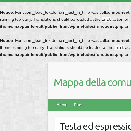
Notice
: Function _load_textdomain_just_in_time was called
incorrect
running too early. Translations should be loaded at the
action or 
init
/home/mappaintercult/public_html/wp-includes/functions.php
on 
Notice
: Function _load_textdomain_just_in_time was called
incorrect
theme running too early. Translations should be loaded at the
act
init
/home/mappaintercult/public_html/wp-includes/functions.php
on 
Mappa della comun
Home
Paesi
Testa ed espressio