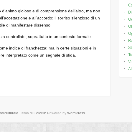
C
to d’animo gioioso e di comprensione dell’altro, ma non
Di
accettazione e all’accordo: il sorriso silenzioso di un
Od
le di manifestare dissenso.
Of
Og
a controllate, soprattutto in un contesto formale.
Re
St
ome indice di franchezza; ma in certe situazioni e in
Te
re interpretato come un segnale di sfida.
Ve
Al
erculturale
. Tema di
Colorlib
Powered by
WordPress