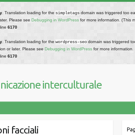
ly
. Translation loading for the
domain was triggered too earl
simpletags
later. Please see
Debugging in WordPress
for more information. (This 
line
6170
ly
. Translation loading for the
domain was triggered too 
wordpress-seo
ion or later. Please see
Debugging in WordPress
for more information.
line
6170
icazione interculturale
ni facciali
Pag