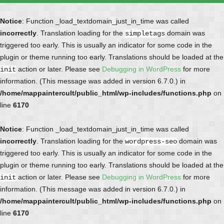
Notice
: Function _load_textdomain_just_in_time was called
incorrectly
. Translation loading for the
domain was
simpletags
triggered too early. This is usually an indicator for some code in the
plugin or theme running too early. Translations should be loaded at the
action or later. Please see
Debugging in WordPress
for more
init
information. (This message was added in version 6.7.0.) in
/home/mappaintercult/public_html/wp-includes/functions.php
on
line
6170
Notice
: Function _load_textdomain_just_in_time was called
incorrectly
. Translation loading for the
domain was
wordpress-seo
triggered too early. This is usually an indicator for some code in the
plugin or theme running too early. Translations should be loaded at the
action or later. Please see
Debugging in WordPress
for more
init
information. (This message was added in version 6.7.0.) in
/home/mappaintercult/public_html/wp-includes/functions.php
on
line
6170