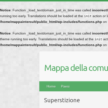
Notice
: Function _load_textdomain_just_in_time was called
incorrect
running too early. Translations should be loaded at the
action or 
init
/home/mappaintercult/public_html/wp-includes/functions.php
on 
Notice
: Function _load_textdomain_just_in_time was called
incorrect
theme running too early. Translations should be loaded at the
act
init
/home/mappaintercult/public_html/wp-includes/functions.php
on 
Mappa della comun
Home
Paesi
Superstizione