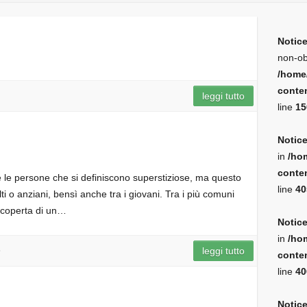
Notic
non-ob
/home
conten
leggi tutto
line
15
Notic
in
/ho
conten
le persone che si definiscono superstiziose, ma questo
line
40
 o anziani, bensì anche tra i giovani. Tra i più comuni
 scoperta di un…
Notic
in
/ho
5
leggi tutto
conten
line
40
Notic