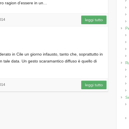
oro ragion d’essere in un…
014
leggi tutto
P
erato in Cile un giorno infausto, tanto che, soprattutto in
 in tale data. Un gesto scaramantico diffuso è quello di
R
014
leggi tutto
Se