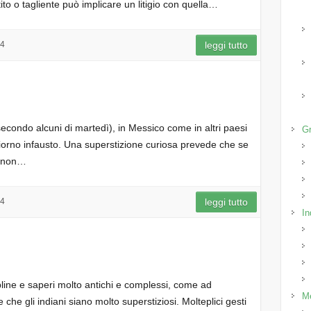
o o tagliente può implicare un litigio con quella…
14
leggi tutto
secondo alcuni di martedì), in Messico come in altri paesi
Gr
iorno infausto. Una superstizione curiosa prevede che se
e, non…
14
leggi tutto
In
pline e saperi molto antichi e complessi, come ad
M
che gli indiani siano molto superstiziosi. Molteplici gesti