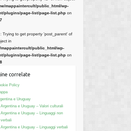
me/mappaintercult/public_html/wp-
t/plugins/page-list/page-list.php
on
7
e
: Trying to get property 'post_parent' of
ject in
/mappaintercult/public_html/wp-
t/plugins/page-list/page-list.php
on
8
ine correlate
okie Policy
appa
gentina e Uruguay
Argentina e Uruguay – Valori culturali
Argentina e Uruguay – Linguaggi non
verbali
Argentina e Uruguay – Linguaggi verbali