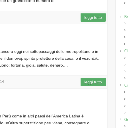
rende un grandissimo numero di…
Br
leggi tutto
Ci
; ancora oggi nei sottopassaggi delle metropolitane o in
re il domovoj, spirito protettore della casa, o il vezunčik,
buono: fortuna, gioia, salute, denaro.…
014
leggi tutto
Ci
n Perù come in altri paesi dell’America Latina è
Ge
do un’altra superstizione peruviana, consegnare o