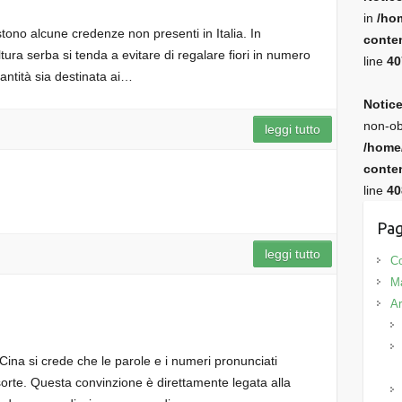
in
/ho
ono alcune credenze non presenti in Italia. In
conten
tura serba si tenda a evitare di regalare fiori in numero
line
40
uantità sia destinata ai…
Notic
non-ob
leggi tutto
/home
conten
line
40
Pag
leggi tutto
Co
M
Ar
n Cina si crede che le parole e i numeri pronunciati
sorte. Questa convinzione è direttamente legata alla