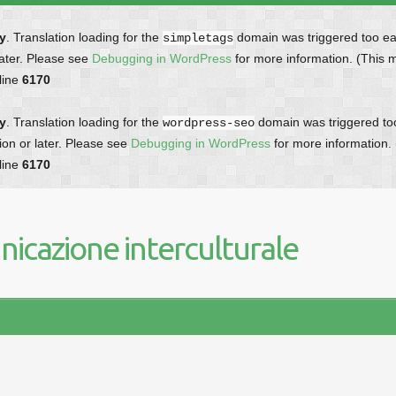
ly
. Translation loading for the
domain was triggered too earl
simpletags
later. Please see
Debugging in WordPress
for more information. (This 
line
6170
ly
. Translation loading for the
domain was triggered too 
wordpress-seo
ion or later. Please see
Debugging in WordPress
for more information.
line
6170
icazione interculturale