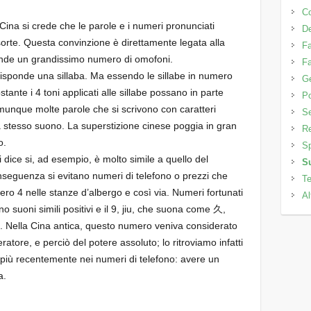
C
n Cina si crede che le parole e i numeri pronunciati
D
sorte. Questa convinzione è direttamente legata alla
Fa
ende un grandissimo numero di omofoni.
Fa
orrisponde una sillaba. Ma essendo le sillabe in numero
Ge
stante i 4 toni applicati alle sillabe possano in parte
Po
munque molte parole che si scrivono con caratteri
Se
a stesso suono. La superstizione cinese poggia in gran
Re
o.
Sp
i dice si, ad esempio, è molto simile a quello del
S
onseguenza si evitano numeri di telefono o prezzi che
Te
ero 4 nelle stanze d’albergo e così via. Numeri fortunati
Al
no suoni simili positivi e il 9, jiu, che suona come 久,
o. Nella Cina antica, questo numero veniva considerato
eratore, e perciò del potere assoluto; lo ritroviamo infatti
 e più recentemente nei numeri di telefono: avere un
a.