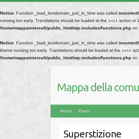
Notice
: Function _load_textdomain_just_in_time was called
incorrect
running too early. Translations should be loaded at the
action or 
init
/home/mappaintercult/public_html/wp-includes/functions.php
on 
Notice
: Function _load_textdomain_just_in_time was called
incorrect
theme running too early. Translations should be loaded at the
act
init
/home/mappaintercult/public_html/wp-includes/functions.php
on 
Mappa della comun
Home
Paesi
Superstizione