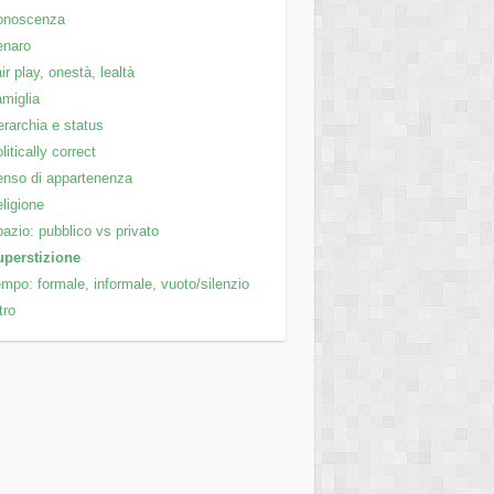
onoscenza
enaro
ir play, onestà, lealtà
miglia
rarchia e status
litically correct
nso di appartenenza
ligione
azio: pubblico vs privato
uperstizione
mpo: formale, informale, vuoto/silenzio
tro