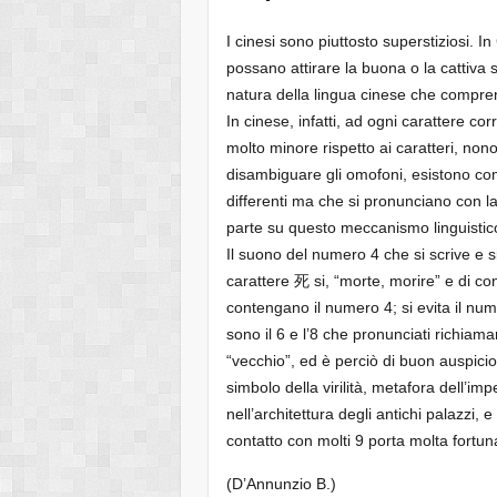
I cinesi sono piuttosto superstiziosi. I
possano attirare la buona o la cattiva 
natura della lingua cinese che compr
In cinese, infatti, ad ogni carattere c
molto minore rispetto ai caratteri, nono
disambiguare gli omofoni, esistono co
differenti ma che si pronunciano con l
parte su questo meccanismo linguistic
Il suono del numero 4 che si scrive e s
carattere 死 si, “morte, morire” e di c
contengano il numero 4; si evita il num
sono il 6 e l’8 che pronunciati richiama
“vecchio”, ed è perciò di buon auspici
simbolo della virilità, metafora dell’imp
nell’architettura degli antichi palazzi,
contatto con molti 9 porta molta fortun
(D’Annunzio B.)