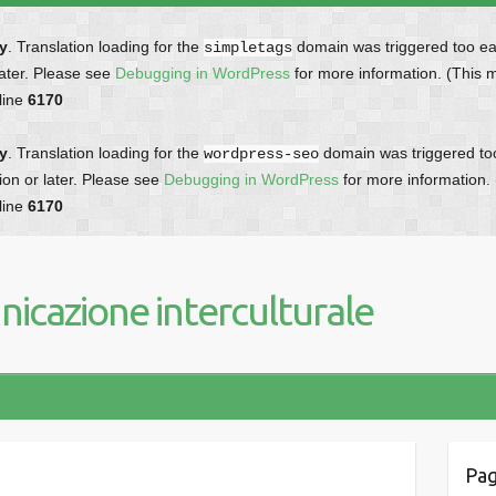
ly
. Translation loading for the
domain was triggered too earl
simpletags
later. Please see
Debugging in WordPress
for more information. (This 
line
6170
ly
. Translation loading for the
domain was triggered too 
wordpress-seo
ion or later. Please see
Debugging in WordPress
for more information.
line
6170
icazione interculturale
Pag