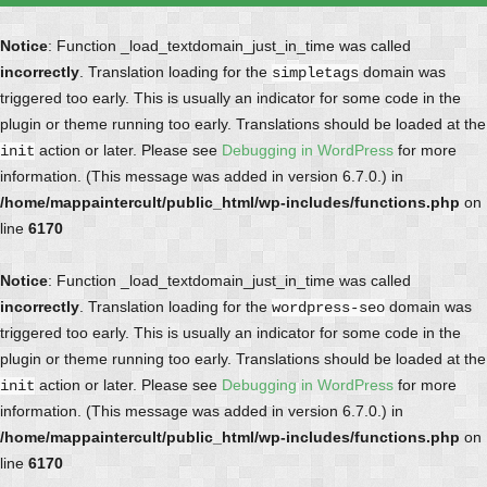
Notice
: Function _load_textdomain_just_in_time was called
incorrectly
. Translation loading for the
domain was
simpletags
triggered too early. This is usually an indicator for some code in the
plugin or theme running too early. Translations should be loaded at the
action or later. Please see
Debugging in WordPress
for more
init
information. (This message was added in version 6.7.0.) in
/home/mappaintercult/public_html/wp-includes/functions.php
on
line
6170
Notice
: Function _load_textdomain_just_in_time was called
incorrectly
. Translation loading for the
domain was
wordpress-seo
triggered too early. This is usually an indicator for some code in the
plugin or theme running too early. Translations should be loaded at the
action or later. Please see
Debugging in WordPress
for more
init
information. (This message was added in version 6.7.0.) in
/home/mappaintercult/public_html/wp-includes/functions.php
on
line
6170