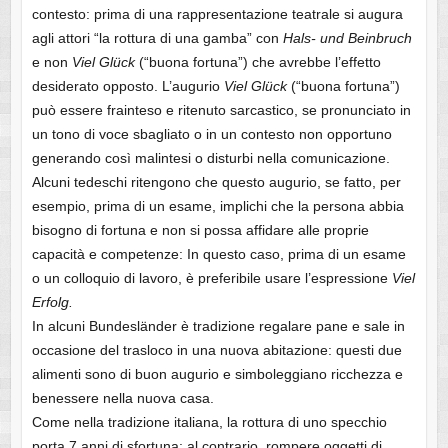
contesto: prima di una rappresentazione teatrale si augura
agli attori “la rottura di una gamba” con
Hals- und Beinbruch
e non
Viel Glück
(“buona fortuna”) che avrebbe l’effetto
desiderato opposto. L’augurio
Viel Glück
(“buona fortuna”)
può essere frainteso e ritenuto sarcastico, se pronunciato in
un tono di voce sbagliato o in un contesto non opportuno
generando così malintesi o disturbi nella comunicazione.
Alcuni tedeschi ritengono che questo augurio, se fatto, per
esempio, prima di un esame, implichi che la persona abbia
bisogno di fortuna e non si possa affidare alle proprie
capacità e competenze: In questo caso, prima di un esame
o un colloquio di lavoro, è preferibile usare l’espressione
Viel
Erfolg.
In alcuni Bundesländer è tradizione regalare pane e sale in
occasione del trasloco in una nuova abitazione: questi due
alimenti sono di buon augurio e simboleggiano ricchezza e
benessere nella nuova casa.
Come nella tradizione italiana, la rottura di uno specchio
porta 7 anni di sfortuna; al contrario, rompere oggetti di