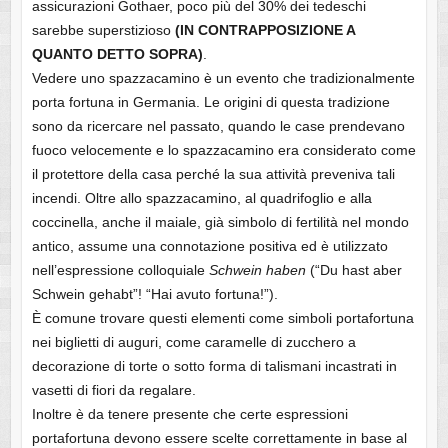
assicurazioni Gothaer, poco più del 30% dei tedeschi
sarebbe superstizioso
(IN CONTRAPPOSIZIONE A
QUANTO DETTO SOPRA)
.
Vedere uno spazzacamino è un evento che tradizionalmente
porta fortuna in Germania. Le origini di questa tradizione
sono da ricercare nel passato, quando le case prendevano
fuoco velocemente e lo spazzacamino era considerato come
il protettore della casa perché la sua attività preveniva tali
incendi. Oltre allo spazzacamino, al quadrifoglio e alla
coccinella, anche il maiale, già simbolo di fertilità nel mondo
antico, assume una connotazione positiva ed è utilizzato
nell’espressione colloquiale
Schwein haben
(“Du hast aber
Schwein gehabt”! “Hai avuto fortuna!”).
È comune trovare questi elementi come simboli portafortuna
nei biglietti di auguri, come caramelle di zucchero a
decorazione di torte o sotto forma di talismani incastrati in
vasetti di fiori da regalare.
Inoltre è da tenere presente che certe espressioni
portafortuna devono essere scelte correttamente in base al