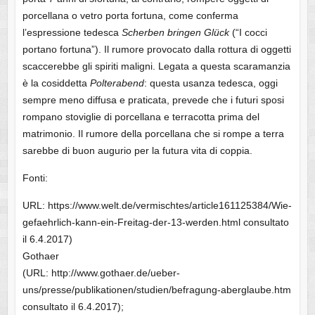
porcellana o vetro porta fortuna, come conferma
l’espressione tedesca
Scherben bringen Glück
(“I cocci
portano fortuna”). Il rumore provocato dalla rottura di oggetti
scaccerebbe gli spiriti maligni. Legata a questa scaramanzia
è la cosiddetta
Polterabend
: questa usanza tedesca, oggi
sempre meno diffusa e praticata, prevede che i futuri sposi
rompano stoviglie di porcellana e terracotta prima del
matrimonio. Il rumore della porcellana che si rompe a terra
sarebbe di buon augurio per la futura vita di coppia.
Fonti:
URL: https://www.welt.de/vermischtes/article161125384/Wie-
gefaehrlich-kann-ein-Freitag-der-13-werden.html consultato
il 6.4.2017)
Gothaer
(URL: http://www.gothaer.de/ueber-
uns/presse/publikationen/studien/befragung-aberglaube.htm
consultato il 6.4.2017);