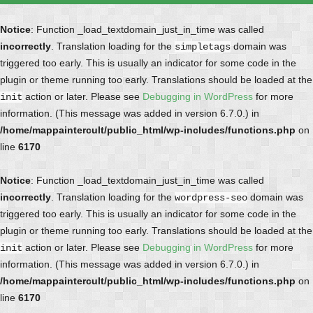
Notice
: Function _load_textdomain_just_in_time was called
incorrectly
. Translation loading for the
domain was
simpletags
triggered too early. This is usually an indicator for some code in the
plugin or theme running too early. Translations should be loaded at the
action or later. Please see
Debugging in WordPress
for more
init
information. (This message was added in version 6.7.0.) in
/home/mappaintercult/public_html/wp-includes/functions.php
on
line
6170
Notice
: Function _load_textdomain_just_in_time was called
incorrectly
. Translation loading for the
domain was
wordpress-seo
triggered too early. This is usually an indicator for some code in the
plugin or theme running too early. Translations should be loaded at the
action or later. Please see
Debugging in WordPress
for more
init
information. (This message was added in version 6.7.0.) in
/home/mappaintercult/public_html/wp-includes/functions.php
on
line
6170