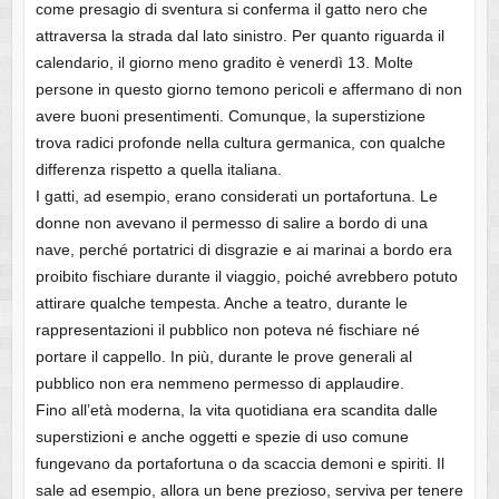
come presagio di sventura si conferma il gatto nero che
attraversa la strada dal lato sinistro. Per quanto riguarda il
calendario, il giorno meno gradito è venerdì 13. Molte
persone in questo giorno temono pericoli e affermano di non
avere buoni presentimenti. Comunque, la superstizione
trova radici profonde nella cultura germanica, con qualche
differenza rispetto a quella italiana.
I gatti, ad esempio, erano considerati un portafortuna. Le
donne non avevano il permesso di salire a bordo di una
nave, perché portatrici di disgrazie e ai marinai a bordo era
proibito fischiare durante il viaggio, poiché avrebbero potuto
attirare qualche tempesta. Anche a teatro, durante le
rappresentazioni il pubblico non poteva né fischiare né
portare il cappello. In più, durante le prove generali al
pubblico non era nemmeno permesso di applaudire.
Fino all’età moderna, la vita quotidiana era scandita dalle
superstizioni e anche oggetti e spezie di uso comune
fungevano da portafortuna o da scaccia demoni e spiriti. Il
sale ad esempio, allora un bene prezioso, serviva per tenere