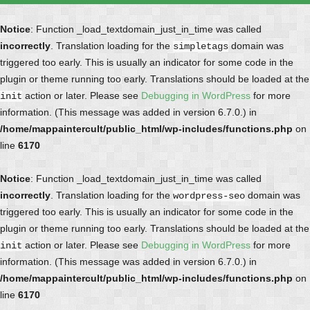
Notice
: Function _load_textdomain_just_in_time was called
incorrectly
. Translation loading for the
domain was
simpletags
triggered too early. This is usually an indicator for some code in the
plugin or theme running too early. Translations should be loaded at the
action or later. Please see
Debugging in WordPress
for more
init
information. (This message was added in version 6.7.0.) in
/home/mappaintercult/public_html/wp-includes/functions.php
on
line
6170
Notice
: Function _load_textdomain_just_in_time was called
incorrectly
. Translation loading for the
domain was
wordpress-seo
triggered too early. This is usually an indicator for some code in the
plugin or theme running too early. Translations should be loaded at the
action or later. Please see
Debugging in WordPress
for more
init
information. (This message was added in version 6.7.0.) in
/home/mappaintercult/public_html/wp-includes/functions.php
on
line
6170