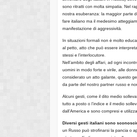
sono ritratti con molta simpatia. Nel rap
nostra esuberanza: la maggior parte deg
fare italiano ma il medesimo atteggia
manifestazione di aggressività.
In situazioni formali non è molto educa
al petto, atto che può essere interpre
stessi e l’interlocutore.
Nell’ambito degli affari, ad ogni incon
uomini in modo forte e virile, alle do
considerato un atto galante, questo ge
da parte del nostro partner russo e non
Alcuni gesti, come il dito medio solleva
tutto a posto o l’indice e il medio sollev
dall’America e sono compresi e utilizza
Diversi gesti italiani sono sconosciu
un Russo può strofinarsi la pancia o a