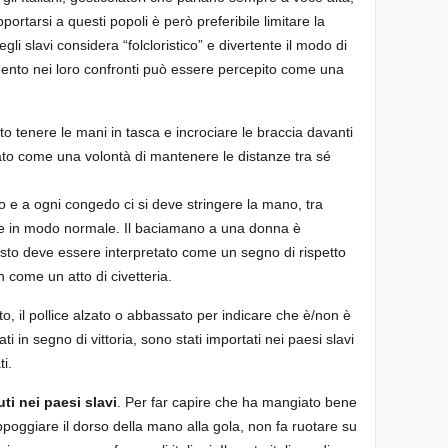
portarsi a questi popoli è però preferibile limitare la
li slavi considera “folcloristico” e divertente il modo di
mento nei loro confronti può essere percepito come una
to tenere le mani in tasca e incrociare le braccia davanti
tato come una volontà di mantenere le distanze tra sé
tro e a ogni congedo ci si deve stringere la mano, tra
nne in modo normale. Il baciamano a una donna è
sto deve essere interpretato come un segno di rispetto
 come un atto di civetteria.
to, il pollice alzato o abbassato per indicare che è/non è
ati in segno di vittoria, sono stati importati nei paesi slavi
ti.
ti nei paesi slavi
. Per far capire che ha mangiato bene
ppoggiare il dorso della mano alla gola, non fa ruotare su