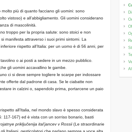
C
 molto più di quanto facciano gli uomini: sono
Di
olto vistoso) e all’abbigliamento. Gli uomini considerano
Od
nza di mascolinità.
Of
o troppo per la propria salute: sono stoici e non
Og
i manifesta attraverso i suoi primi sintomi. La
Re
nferiore rispetto all’Italia: per un uomo è di 56 anni, per
St
Te
tavolino o ai posti a sedere in un mezzo pubblico.
Ve
to che gli uomini accavallino le gambe.
Al
uno ci si deve sempre togliere le scarpe per indossare
te offerte dal padrone di casa. Se le ciabatte non
stare in calzini o, sapendolo prima, portarcene un paio
 rispetto all’Italia, nel mondo slavo è spesso considerata
6: 117-167) ed è vista con un sorriso bonario, basti
jatnye priključenija ital’jancev v Rossii
(Le straordinarie
 gli Italiani, gesticolatori che parlano sempre a voce alta,