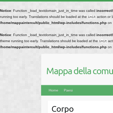
Notice
: Function _load_textdomain_just_in_time was called
incorrect
running too early. Translations should be loaded at the
action or 
init
/home/mappaintercult/public_html/wp-includes/functions.php
on 
Notice
: Function _load_textdomain_just_in_time was called
incorrect
theme running too early. Translations should be loaded at the
act
init
/home/mappaintercult/public_html/wp-includes/functions.php
on 
Mappa della comun
Home
Paesi
Corpo