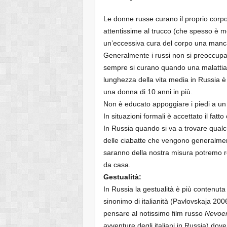
Le donne russe curano il proprio corpo
attentissime al trucco (che spesso è m
un’eccessiva cura del corpo una manca
Generalmente i russi non si preoccupan
sempre si curano quando una malattia s
lunghezza della vita media in Russia è i
una donna di 10 anni in più.
Non è educato appoggiare i piedi a un 
In situazioni formali è accettato il fat
In Russia quando si va a trovare qualc
delle ciabatte che vengono generalmen
saranno della nostra misura potremo re
da casa.
Gestualità:
In Russia la gestualità è più contenuta
sinonimo di italianità (Pavlovskaja 200
pensare al notissimo film russo
Nevoero
avventure degli italiani in Russia) dove