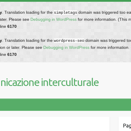
ly
. Translation loading for the
domain was triggered too earl
simpletags
later. Please see
Debugging in WordPress
for more information. (This 
line
6170
ly
. Translation loading for the
domain was triggered too 
wordpress-seo
ion or later. Please see
Debugging in WordPress
for more information.
line
6170
icazione interculturale
Pag