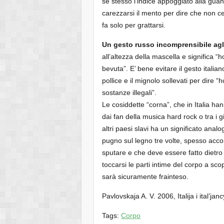
sé stesso l’indice appoggiato alla guanc
carezzarsi il mento per dire che non ce
fa solo per grattarsi.
Un gesto russo incomprensibile agli
all’altezza della mascella e significa “
bevuta”. E’ bene evitare il gesto itali
pollice e il mignolo sollevati per dire 
sostanze illegali”.
Le cosiddette “corna”, che in Italia h
dai fan della musica hard rock o tra i g
altri paesi slavi ha un significato analo
pugno sul legno tre volte, spesso accom
sputare e che deve essere fatto dietro l
toccarsi le parti intime del corpo a sc
sarà sicuramente frainteso.
Pavlovskaja A. V. 2006, Italija i ital’
Tags:
Corpo