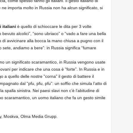
ia, come spesso fanno gli italiani. Il gesto italiano di
 ne importa molto in Russia non ha alcun significato, si
 italiani
è quello di schioccare le dita per 3 volte
ho bevuto alcolici”, “sono ubriaco” o “vado a fare una bella
ano di avvicinare alla bocca la mano chiusa a pugno con il
“ho sete, andiamo a bere”: in Russia significa “fumare
anno un significato scaramantico, in Russia vengono usate
iovani per indicare che una cosa è “forte”. In Russia e in
go a quello delle nostre “corna” il gesto di battere il
pagnato dal “pfu, pfu, pfu”: un soffio che simula l’atto di
a spalla sinistra. Nei paesi slavi non c’è l’abitudine di
opo scaramantico, un uomo italiano che fa un gesto simile
jancy, Moskva, Olma Media Grupp.