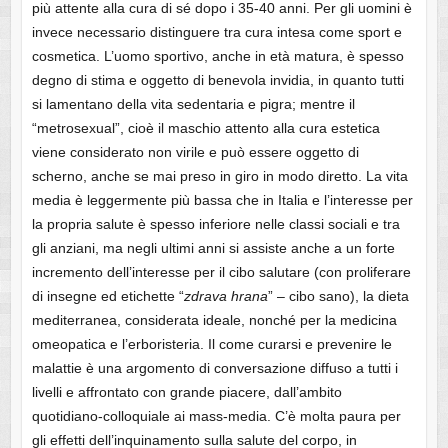
più attente alla cura di sé dopo i 35-40 anni. Per gli uomini è
invece necessario distinguere tra cura intesa come sport e
cosmetica. L’uomo sportivo, anche in età matura, è spesso
degno di stima e oggetto di benevola invidia, in quanto tutti
si lamentano della vita sedentaria e pigra; mentre il
“metrosexual”, cioè il maschio attento alla cura estetica
viene considerato non virile e può essere oggetto di
scherno, anche se mai preso in giro in modo diretto. La vita
media è leggermente più bassa che in Italia e l’interesse per
la propria salute è spesso inferiore nelle classi sociali e tra
gli anziani, ma negli ultimi anni si assiste anche a un forte
incremento dell’interesse per il cibo salutare (con proliferare
di insegne ed etichette “
zdrava
hrana
” – cibo sano), la dieta
mediterranea, considerata ideale, nonché per la medicina
omeopatica e l’erboristeria. Il come curarsi e prevenire le
malattie è una argomento di conversazione diffuso a tutti i
livelli e affrontato con grande piacere, dall’ambito
quotidiano-colloquiale ai mass-media. C’è molta paura per
gli effetti dell’inquinamento sulla salute del corpo, in