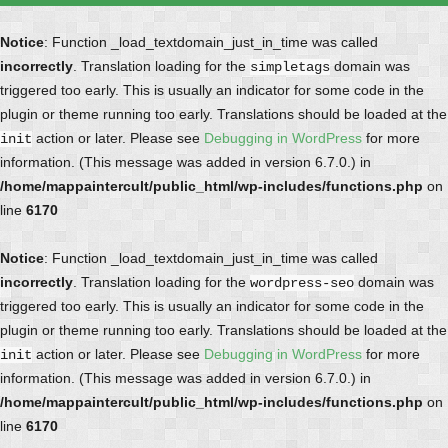
Notice
: Function _load_textdomain_just_in_time was called
incorrectly
. Translation loading for the
domain was
simpletags
triggered too early. This is usually an indicator for some code in the
plugin or theme running too early. Translations should be loaded at the
action or later. Please see
Debugging in WordPress
for more
init
information. (This message was added in version 6.7.0.) in
/home/mappaintercult/public_html/wp-includes/functions.php
on
line
6170
Notice
: Function _load_textdomain_just_in_time was called
incorrectly
. Translation loading for the
domain was
wordpress-seo
triggered too early. This is usually an indicator for some code in the
plugin or theme running too early. Translations should be loaded at the
action or later. Please see
Debugging in WordPress
for more
init
information. (This message was added in version 6.7.0.) in
/home/mappaintercult/public_html/wp-includes/functions.php
on
line
6170