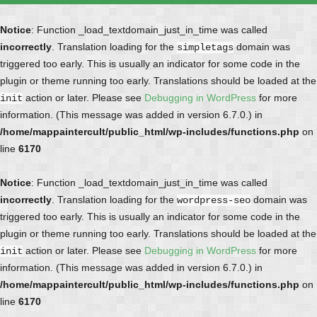
Notice
: Function _load_textdomain_just_in_time was called
incorrectly
. Translation loading for the
domain was
simpletags
triggered too early. This is usually an indicator for some code in the
plugin or theme running too early. Translations should be loaded at the
action or later. Please see
Debugging in WordPress
for more
init
information. (This message was added in version 6.7.0.) in
/home/mappaintercult/public_html/wp-includes/functions.php
on
line
6170
Notice
: Function _load_textdomain_just_in_time was called
incorrectly
. Translation loading for the
domain was
wordpress-seo
triggered too early. This is usually an indicator for some code in the
plugin or theme running too early. Translations should be loaded at the
action or later. Please see
Debugging in WordPress
for more
init
information. (This message was added in version 6.7.0.) in
/home/mappaintercult/public_html/wp-includes/functions.php
on
line
6170