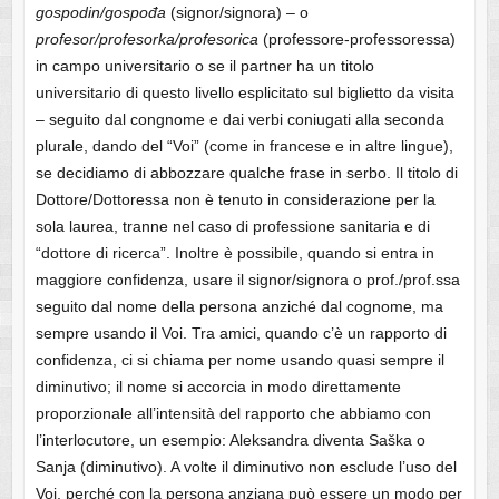
gospodin/gospođa
(signor/signora) – o
profesor/profesorka/profesorica
(professore-professoressa)
in campo universitario o se il partner ha un titolo
universitario di questo livello esplicitato sul biglietto da visita
– seguito dal congnome e dai verbi coniugati alla seconda
plurale, dando del “Voi” (come in francese e in altre lingue),
se decidiamo di abbozzare qualche frase in serbo. Il titolo di
Dottore/Dottoressa non è tenuto in considerazione per la
sola laurea, tranne nel caso di professione sanitaria e di
“dottore di ricerca”. Inoltre è possibile, quando si entra in
maggiore confidenza, usare il signor/signora o prof./prof.ssa
seguito dal nome della persona anziché dal cognome, ma
sempre usando il Voi. Tra amici, quando c’è un rapporto di
confidenza, ci si chiama per nome usando quasi sempre il
diminutivo; il nome si accorcia in modo direttamente
proporzionale all’intensità del rapporto che abbiamo con
l’interlocutore, un esempio: Aleksandra diventa Saška o
Sanja (diminutivo). A volte il diminutivo non esclude l’uso del
Voi, perché con la persona anziana può essere un modo per