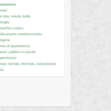
onoscenza
enaro
ir play, onestà, lealtà
miglia
rarchia e status
liticamente corretto/scorretto
ligione
nso di appartenenza
azio: pubblico vs privato
perstizione
mpo: formale, informale, vuoto/silenzio
tro