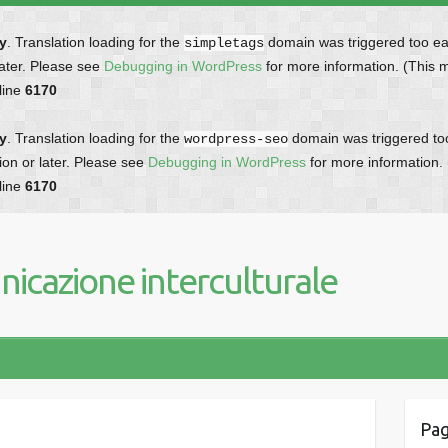
ly
. Translation loading for the
domain was triggered too earl
simpletags
later. Please see
Debugging in WordPress
for more information. (This 
line
6170
ly
. Translation loading for the
domain was triggered too 
wordpress-seo
ion or later. Please see
Debugging in WordPress
for more information.
line
6170
icazione interculturale
Pag