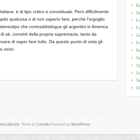
C
aliana: è di tipo critico e concettuale. Però difficilmente
D
ito qualcosa o di non saperlo fare, perché l’orgoglio
Fa
stereotipo che contraddistingue gli argentini in America
Fa
 di sé, convinti della propria supremazia, tanto da
Ge
sare di saper fare tutto. Da questo punto di vista gli
Po
o vicini.
Re
Se
Sp
Su
Te
Al
erculturale
. Tema di
Colorlib
Powered by
WordPress