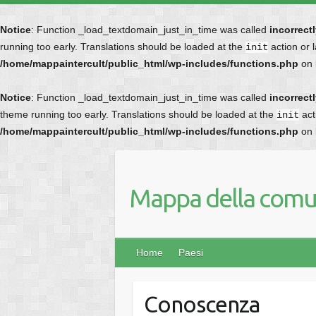
Notice
: Function _load_textdomain_just_in_time was called
incorrect
running too early. Translations should be loaded at the
action or 
init
/home/mappaintercult/public_html/wp-includes/functions.php
on 
Notice
: Function _load_textdomain_just_in_time was called
incorrect
theme running too early. Translations should be loaded at the
act
init
/home/mappaintercult/public_html/wp-includes/functions.php
on 
Mappa della comun
Home
Paesi
Conoscenza