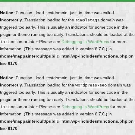
Notice
: Function _load_textdomain_just_in_time was called
incorrectly
. Translation loading for the
domain was
simpletags
triggered too early. This is usually an indicator for some code in the
plugin or theme running too early. Translations should be loaded at the
action or later. Please see
Debugging in WordPress
for more
init
information. (This message was added in version 6.7.0.) in
/home/mappaintercult/public_html/wp-includes/functions.php
on
line
6170
Notice
: Function _load_textdomain_just_in_time was called
incorrectly
. Translation loading for the
domain was
wordpress-seo
triggered too early. This is usually an indicator for some code in the
plugin or theme running too early. Translations should be loaded at the
action or later. Please see
Debugging in WordPress
for more
init
information. (This message was added in version 6.7.0.) in
/home/mappaintercult/public_html/wp-includes/functions.php
on
line
6170