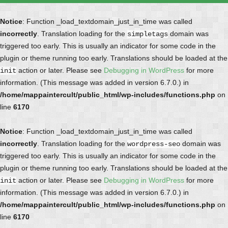
Notice
: Function _load_textdomain_just_in_time was called
incorrectly
. Translation loading for the
domain was
simpletags
triggered too early. This is usually an indicator for some code in the
plugin or theme running too early. Translations should be loaded at the
action or later. Please see
Debugging in WordPress
for more
init
information. (This message was added in version 6.7.0.) in
/home/mappaintercult/public_html/wp-includes/functions.php
on
line
6170
Notice
: Function _load_textdomain_just_in_time was called
incorrectly
. Translation loading for the
domain was
wordpress-seo
triggered too early. This is usually an indicator for some code in the
plugin or theme running too early. Translations should be loaded at the
action or later. Please see
Debugging in WordPress
for more
init
information. (This message was added in version 6.7.0.) in
/home/mappaintercult/public_html/wp-includes/functions.php
on
line
6170