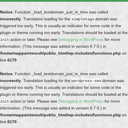
Notice
: Function _load_textdomain_just_in_time was called
incorrectly
. Translation loading for the
domain was
simpletags
triggered too early. This is usually an indicator for some code in the
plugin or theme running too early. Translations should be loaded at the
action or later. Please see
Debugging in WordPress
for more
init
information. (This message was added in version 6.7.0.) in
/home/mappaintercult/public_html/wp-includes/functions.php
on
line
6170
Notice
: Function _load_textdomain_just_in_time was called
incorrectly
. Translation loading for the
domain was
wordpress-seo
triggered too early. This is usually an indicator for some code in the
plugin or theme running too early. Translations should be loaded at the
action or later. Please see
Debugging in WordPress
for more
init
information. (This message was added in version 6.7.0.) in
/home/mappaintercult/public_html/wp-includes/functions.php
on
line
6170