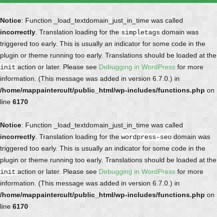
Notice
: Function _load_textdomain_just_in_time was called
incorrectly
. Translation loading for the
domain was
simpletags
triggered too early. This is usually an indicator for some code in the
plugin or theme running too early. Translations should be loaded at the
action or later. Please see
Debugging in WordPress
for more
init
information. (This message was added in version 6.7.0.) in
/home/mappaintercult/public_html/wp-includes/functions.php
on
line
6170
Notice
: Function _load_textdomain_just_in_time was called
incorrectly
. Translation loading for the
domain was
wordpress-seo
triggered too early. This is usually an indicator for some code in the
plugin or theme running too early. Translations should be loaded at the
action or later. Please see
Debugging in WordPress
for more
init
information. (This message was added in version 6.7.0.) in
/home/mappaintercult/public_html/wp-includes/functions.php
on
line
6170