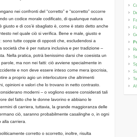
C
ngano nei confronti del “corretto” e “scorretto” occorre
D
ando un codice morale codificato, di qualunque natura
Fa
os’è giusto e di cos’è sbagliato è, come è stato detto anche
Fa
ontesto nel quale ciò si verifica. Bene e male, giusto e
Ge
e: sono tutte coppie di opposti che, escludendosi a
Po
 società che è per natura inclusiva e per tradizione –
Re
a. Nella pratica, potrà benissimo darsi che coesista un
Se
 parole, ma non nei fatti: ciò avviene specialmente in
Sp
’occidente e non deve essere inteso come mera ipocrisia,
Su
ntire a proprio agio un interlocutore che altrimenti
Te
, opinioni e valori che lo trovano in netto contrasto.
Al
 considerano moderni – o vogliono essere considerati tali
ore del fatto che le donne lavorino e abbiano le
ermini di carriera, tuttavia, la grande maggioranza delle
ffermano ciò, saranno probabilmente casalinghe o, in ogni
 alla carriera.
oliticamente corretto o scorretto, inoltre, risulta