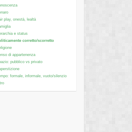
onoscenza
enaro
ir play, onestà, lealtà
miglia
rarchia e status
liticamente corretto/scorretto
ligione
nso di appartenenza
azio: pubblico vs privato
perstizione
mpo: formale, informale, vuoto/silenzio
tro