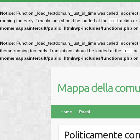
Notice
: Function _load_textdomain_just_in_time was called
incorrect
running too early. Translations should be loaded at the
action or 
init
/home/mappaintercult/public_html/wp-includes/functions.php
on 
Notice
: Function _load_textdomain_just_in_time was called
incorrect
theme running too early. Translations should be loaded at the
act
init
/home/mappaintercult/public_html/wp-includes/functions.php
on 
Mappa della comun
Home
Paesi
Politicamente cor