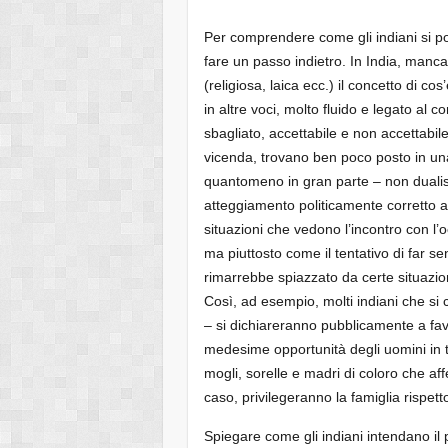
Per comprendere come gli indiani si po
fare un passo indietro. In India, manc
(religiosa, laica ecc.) il concetto di c
in altre voci, molto fluido e legato al c
sbagliato, accettabile e non accettabil
vicenda, trovano ben poco posto in una
quantomeno in gran parte – non dualist
atteggiamento politicamente corretto a
situazioni che vedono l’incontro con l
ma piuttosto come il tentativo di far se
rimarrebbe spiazzato da certe situazioni
Così, ad esempio, molti indiani che si
– si dichiareranno pubblicamente a fav
medesime opportunità degli uomini in t
mogli, sorelle e madri di coloro che a
caso, privilegeranno la famiglia rispetto
Spiegare come gli indiani intendano il p