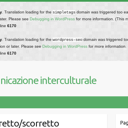
ly
. Translation loading for the
domain was triggered too earl
simpletags
later. Please see
Debugging in WordPress
for more information. (This 
line
6170
ly
. Translation loading for the
domain was triggered too 
wordpress-seo
ion or later. Please see
Debugging in WordPress
for more information.
line
6170
icazione interculturale
retto/scorretto
Pag