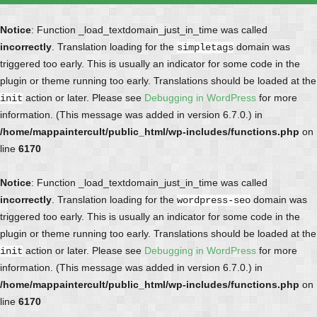
Notice
: Function _load_textdomain_just_in_time was called
incorrectly
. Translation loading for the
domain was
simpletags
triggered too early. This is usually an indicator for some code in the
plugin or theme running too early. Translations should be loaded at the
action or later. Please see
Debugging in WordPress
for more
init
information. (This message was added in version 6.7.0.) in
/home/mappaintercult/public_html/wp-includes/functions.php
on
line
6170
Notice
: Function _load_textdomain_just_in_time was called
incorrectly
. Translation loading for the
domain was
wordpress-seo
triggered too early. This is usually an indicator for some code in the
plugin or theme running too early. Translations should be loaded at the
action or later. Please see
Debugging in WordPress
for more
init
information. (This message was added in version 6.7.0.) in
/home/mappaintercult/public_html/wp-includes/functions.php
on
line
6170