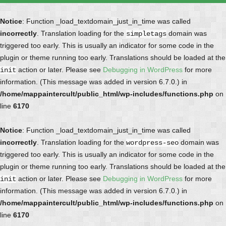
Notice
: Function _load_textdomain_just_in_time was called
incorrectly
. Translation loading for the
domain was
simpletags
triggered too early. This is usually an indicator for some code in the
plugin or theme running too early. Translations should be loaded at the
action or later. Please see
Debugging in WordPress
for more
init
information. (This message was added in version 6.7.0.) in
/home/mappaintercult/public_html/wp-includes/functions.php
on
line
6170
Notice
: Function _load_textdomain_just_in_time was called
incorrectly
. Translation loading for the
domain was
wordpress-seo
triggered too early. This is usually an indicator for some code in the
plugin or theme running too early. Translations should be loaded at the
action or later. Please see
Debugging in WordPress
for more
init
information. (This message was added in version 6.7.0.) in
/home/mappaintercult/public_html/wp-includes/functions.php
on
line
6170