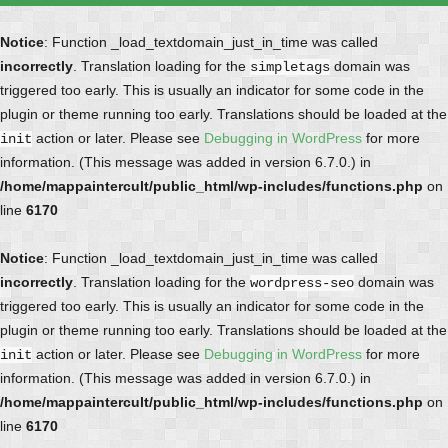
Notice
: Function _load_textdomain_just_in_time was called
incorrectly
. Translation loading for the
domain was
simpletags
triggered too early. This is usually an indicator for some code in the
plugin or theme running too early. Translations should be loaded at the
action or later. Please see
Debugging in WordPress
for more
init
information. (This message was added in version 6.7.0.) in
/home/mappaintercult/public_html/wp-includes/functions.php
on
line
6170
Notice
: Function _load_textdomain_just_in_time was called
incorrectly
. Translation loading for the
domain was
wordpress-seo
triggered too early. This is usually an indicator for some code in the
plugin or theme running too early. Translations should be loaded at the
action or later. Please see
Debugging in WordPress
for more
init
information. (This message was added in version 6.7.0.) in
/home/mappaintercult/public_html/wp-includes/functions.php
on
line
6170