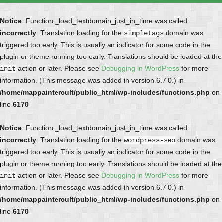
Notice
: Function _load_textdomain_just_in_time was called
incorrectly
. Translation loading for the
domain was
simpletags
triggered too early. This is usually an indicator for some code in the
plugin or theme running too early. Translations should be loaded at the
action or later. Please see
Debugging in WordPress
for more
init
information. (This message was added in version 6.7.0.) in
/home/mappaintercult/public_html/wp-includes/functions.php
on
line
6170
Notice
: Function _load_textdomain_just_in_time was called
incorrectly
. Translation loading for the
domain was
wordpress-seo
triggered too early. This is usually an indicator for some code in the
plugin or theme running too early. Translations should be loaded at the
action or later. Please see
Debugging in WordPress
for more
init
information. (This message was added in version 6.7.0.) in
/home/mappaintercult/public_html/wp-includes/functions.php
on
line
6170