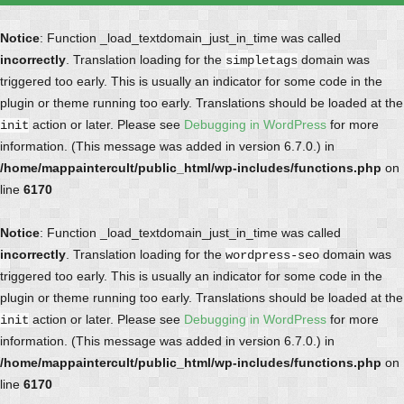
Notice
: Function _load_textdomain_just_in_time was called
incorrectly
. Translation loading for the
domain was
simpletags
triggered too early. This is usually an indicator for some code in the
plugin or theme running too early. Translations should be loaded at the
action or later. Please see
Debugging in WordPress
for more
init
information. (This message was added in version 6.7.0.) in
/home/mappaintercult/public_html/wp-includes/functions.php
on
line
6170
Notice
: Function _load_textdomain_just_in_time was called
incorrectly
. Translation loading for the
domain was
wordpress-seo
triggered too early. This is usually an indicator for some code in the
plugin or theme running too early. Translations should be loaded at the
action or later. Please see
Debugging in WordPress
for more
init
information. (This message was added in version 6.7.0.) in
/home/mappaintercult/public_html/wp-includes/functions.php
on
line
6170